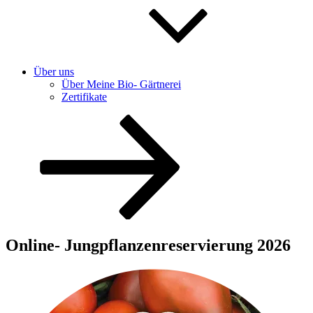
Über uns
Über Meine Bio- Gärtnerei
Zertifikate
Zum
Inhalt
nach
unten
scrollen
Online- Jungpflanzenreservierung 2026