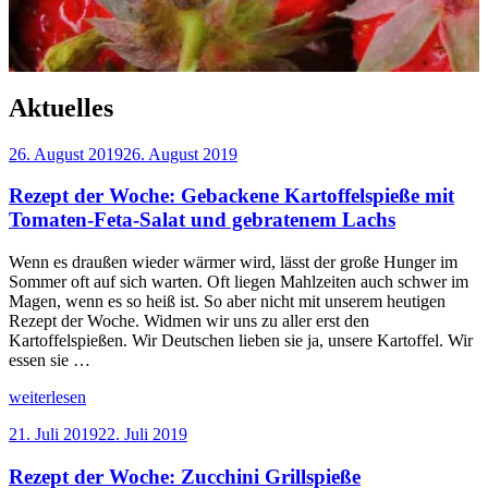
Aktuelles
Veröffentlicht
26. August 2019
26. August 2019
am
Rezept der Woche: Gebackene Kartoffelspieße mit
Tomaten-Feta-Salat und gebratenem Lachs
Wenn es draußen wieder wärmer wird, lässt der große Hunger im
Sommer oft auf sich warten. Oft liegen Mahlzeiten auch schwer im
Magen, wenn es so heiß ist. So aber nicht mit unserem heutigen
Rezept der Woche. Widmen wir uns zu aller erst den
Kartoffelspießen. Wir Deutschen lieben sie ja, unsere Kartoffel. Wir
essen sie …
„Rezept
weiterlesen
der
Veröffentlicht
21. Juli 2019
22. Juli 2019
Woche:
am
Gebackene
Rezept der Woche: Zucchini Grillspieße
Kartoffelspieße