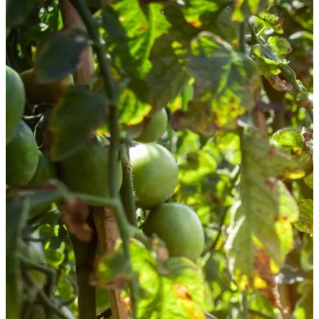
Zucchini
–
Kartoffel
–
Puffer“