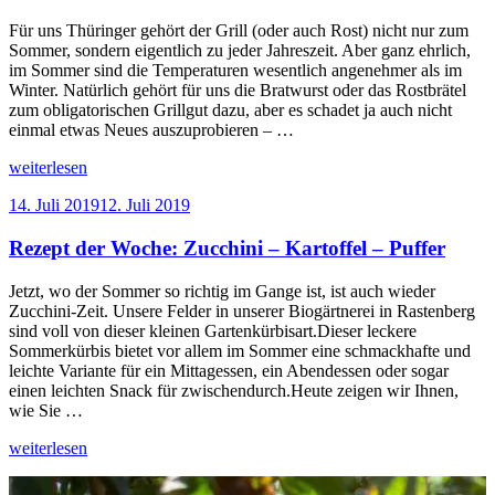
mit
Tomaten-
Für uns Thüringer gehört der Grill (oder auch Rost) nicht nur zum
Feta-
Sommer, sondern eigentlich zu jeder Jahreszeit. Aber ganz ehrlich,
Salat
im Sommer sind die Temperaturen wesentlich angenehmer als im
und
Winter. Natürlich gehört für uns die Bratwurst oder das Rostbrätel
gebratenem
zum obligatorischen Grillgut dazu, aber es schadet ja auch nicht
Lachs“
einmal etwas Neues auszuprobieren – …
„Rezept
weiterlesen
der
Veröffentlicht
14. Juli 2019
12. Juli 2019
Woche:
am
Zucchini
Rezept der Woche: Zucchini – Kartoffel – Puffer
Grillspieße“
Jetzt, wo der Sommer so richtig im Gange ist, ist auch wieder
Zucchini-Zeit. Unsere Felder in unserer Biogärtnerei in Rastenberg
sind voll von dieser kleinen Gartenkürbisart.Dieser leckere
Sommerkürbis bietet vor allem im Sommer eine schmackhafte und
leichte Variante für ein Mittagessen, ein Abendessen oder sogar
einen leichten Snack für zwischendurch.Heute zeigen wir Ihnen,
wie Sie …
„Rezept
weiterlesen
der
Woche: