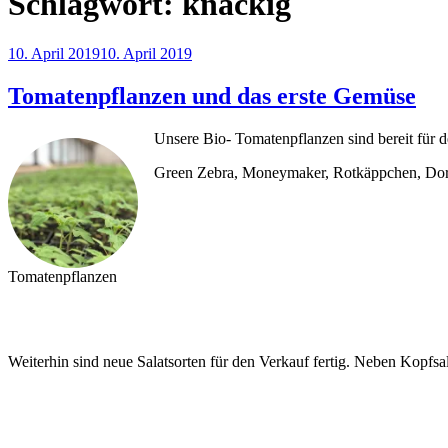
Schlagwort:
knackig
Veröffentlicht
10. April 2019
10. April 2019
am
Tomatenpflanzen und das erste Gemüse
Unsere Bio- Tomatenpflanzen sind bereit für 
Green Zebra, Moneymaker, Rotkäppchen, Dor
Tomatenpflanzen
Weiterhin sind neue Salatsorten für den Verkauf fertig. Neben Kopfsal