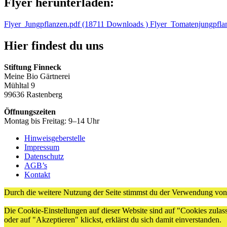
Flyer herunterladen:
Flyer_Jungpflanzen.pdf (18711 Downloads )
Flyer_Tomatenjungpfla
Hier findest du uns
Stiftung Finneck
Meine Bio Gärtnerei
Mühltal 9
99636 Rastenberg
Öffnungszeiten
Montag bis Freitag: 9–14 Uhr
Hinweisgeberstelle
Impressum
Datenschutz
AGB’s
Kontakt
Durch die weitere Nutzung der Seite stimmst du der Verwendung vo
Die Cookie-Einstellungen auf dieser Website sind auf "Cookies zulas
oder auf "Akzeptieren" klickst, erklärst du sich damit einverstanden.